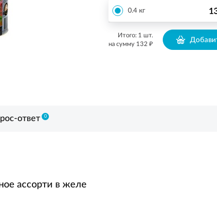
1
0.4 кг
Итого:
1
шт.
Добавит
₽
на сумму
132
0
рос-ответ
ное ассорти в желе