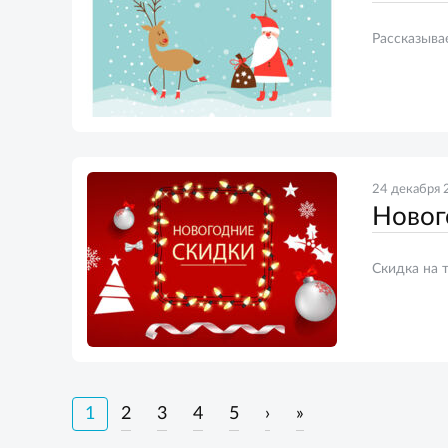
Рассказыва
24 декабря 
Новог
Скидка на 
1
2
3
4
5
›
»