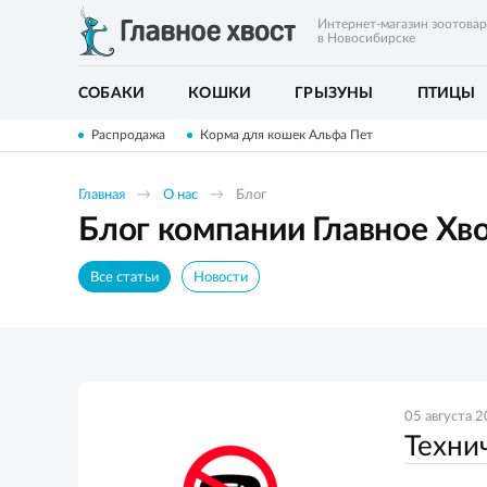
Интернет-магазин зоотова
в Новосибирске
СОБАКИ
КОШКИ
ГРЫЗУНЫ
ПТИЦЫ
Распродажа
Корма для кошек Альфа Пет
Главная
О нас
Блог
Блог компании Главное Хв
Все статьи
Новости
05 августа 
Техни