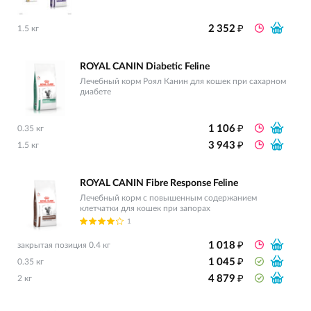
₽
2 352
1.5 кг
ROYAL CANIN Diabetic Feline
Лечебный корм Роял Канин для кошек при сахарном
диабете
₽
1 106
0.35 кг
₽
3 943
1.5 кг
ROYAL CANIN Fibre Response Feline
Лечебный корм с повышенным содержанием
клетчатки для кошек при запорах
1
₽
1 018
закрытая позиция 0.4 кг
₽
1 045
0.35 кг
₽
4 879
2 кг