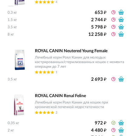
4
₽
653
0.3 кг
₽
2 744
1.5 кг
₽
5 798
3.5 кг
₽
12 258
8 кг
ROYAL CANIN Neutered Young Female
Лечебный корм Роял Канин для молодых
кастрированных/стерилизованных кошек с момента
операции до 7 лет
1
₽
2 693
3.5 кг
ROYAL CANIN Renal Feline
Лечебный корм Роял Канин для кошек при
хронической почечной недостаточности
2
₽
972
0.35 кг
₽
4 480
2 кг