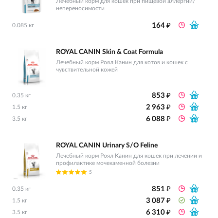
Лечебный корм для кошек при пищевой аллергии/
непереносимости
₽
164
0.085 кг
ROYAL CANIN Skin & Coat Formula
Лечебный корм Роял Канин для котов и кошек с
чувствительной кожей
₽
853
0.35 кг
₽
2 963
1.5 кг
₽
6 088
3.5 кг
ROYAL CANIN Urinary S/O Feline
Лечебный корм Роял Канин для кошек при лечении и
профилактике мочекаменной болезни
5
₽
851
0.35 кг
₽
3 087
1.5 кг
₽
6 310
3.5 кг