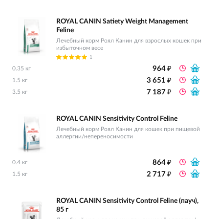
ROYAL CANIN Satiety Weight Management
Feline
Лечебный корм Роял Канин для взрослых кошек при
избыточном весе
1
₽
964
0.35 кг
₽
3 651
1.5 кг
₽
7 187
3.5 кг
ROYAL CANIN Sensitivity Control Feline
Лечебный корм Роял Канин для кошек при пищевой
аллергии/непереносимости
₽
864
0.4 кг
₽
2 717
1.5 кг
ROYAL CANIN Sensitivity Control Feline (пауч),
85 г