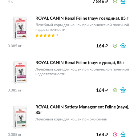
₽
7 846
4 кг
ROYAL CANIN Renal Feline (пауч говядина), 85 г
Лечебный корм для кошек при хронической почечной
недостаточности
2
₽
164
0.085 кг
ROYAL CANIN Renal Feline (пауч курица), 85 г
Лечебный корм для кошек при хронической почечной
недостаточности
₽
164
0.085 кг
ROYAL CANIN Satiety Management Feline (пауч),
85г
Лечебный корм для кошек при ожирении
₽
164
0.085 кг