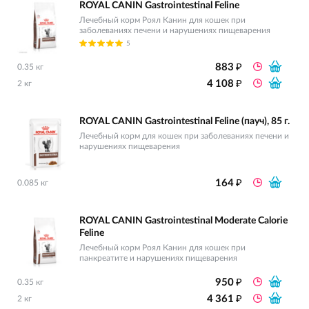
ROYAL CANIN Gastrointestinal Feline
Лечебный корм Роял Канин для кошек при
заболеваниях печени и нарушениях пищеварения
5
₽
883
0.35 кг
₽
4 108
2 кг
ROYAL CANIN Gastrointestinal Feline (пауч), 85 г.
Лечебный корм для кошек при заболеваниях печени и
нарушениях пищеварения
₽
164
0.085 кг
ROYAL CANIN Gastrointestinal Moderate Calorie
Feline
Лечебный корм Роял Канин для кошек при
панкреатите и нарушениях пищеварения
₽
950
0.35 кг
₽
4 361
2 кг