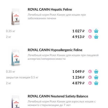
ROYAL CANIN Hepatic Feline
Лечебный корм Роял Канин для кошек при
заболеваниях печени
₽
1 027
0.35 кг
₽
4 913
2 кг
ROYAL CANIN Hypoallergenic Feline
Лечебный корм Роял Канин для кошек при пищевой
аллергии/непереносимости
₽
1 049
0.35 кг
₽
1 234
закрытая позиция 0.5 кг
₽
4 879
2 кг
ROYAL CANIN Neutered Satiety Balance
Лечебный корм Роял Канин для взрослых кошек с
момента стерилизации до 7 лет