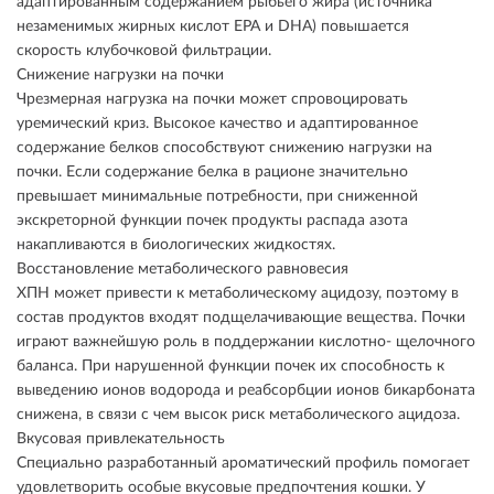
адаптированным содержанием рыбьего жира (источника
незаменимых жирных кислот ЕРА и DHA) повышается
скорость клубочковой фильтрации.
Снижение нагрузки на почки
Чрезмерная нагрузка на почки может спровоцировать
уремический криз. Высокое качество и адаптированное
содержание белков способствуют снижению нагрузки на
почки. Если содержание белка в рационе значительно
превышает минимальные потребности, при сниженной
экскреторной функции почек продукты распада азота
накапливаются в биологических жидкостях.
Восстановление метаболического равновесия
ХПН может привести к метаболическому ацидозу, поэтому в
состав продуктов входят подщелачивающие вещества. Почки
играют важнейшую роль в поддержании кислотно- щелочного
баланса. При нарушенной функции почек их способность к
выведению ионов водорода и реабсорбции ионов бикарбоната
снижена, в связи с чем высок риск метаболического ацидоза.
Вкусовая привлекательность
Специально разработанный ароматический профиль помогает
удовлетворить особые вкусовые предпочтения кошки. У