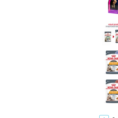
Хочу Еще
Четвероногий гурман