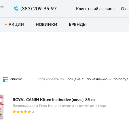
ров
(383) 209-95-97
Клиентский сервис
О н
АКЦИИ
НОВИНКИ
БРЕНДЫ
список
сортировать по:
по цене
по названию
по попул
ROYAL CANIN Kitten Instinctive (желе), 85 гр
Влажный корм Роял Канин в желе для котят до 1 года
2