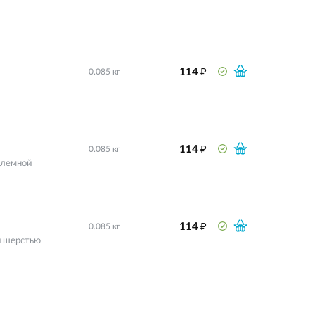
₽
114
0.085 кг
₽
114
0.085 кг
блемной
₽
114
0.085 кг
й шерстью