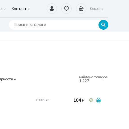
ас
Контакты
Корзина
найдено товаров:
ярности
1 227
₽
104
0.085 кг