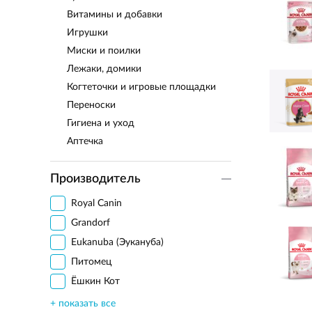
Витамины и добавки
Игрушки
Миски и поилки
Лежаки, домики
Когтеточки и игровые площадки
Переноски
Гигиена и уход
Аптечка
Производитель
Royal Canin
Grandorf
Eukanuba (Эукануба)
Питомец
Ёшкин Кот
Pi-Pi-Bent (Пипибент)