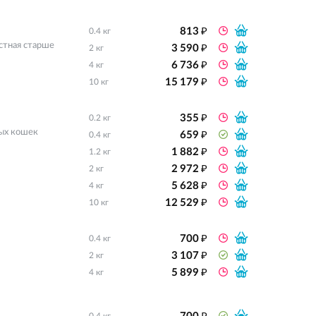
₽
813
0.4 кг
₽
стная старше
3 590
2 кг
₽
6 736
4 кг
₽
15 179
10 кг
₽
355
0.2 кг
₽
ных кошек
659
0.4 кг
₽
1 882
1.2 кг
₽
2 972
2 кг
₽
5 628
4 кг
₽
12 529
10 кг
₽
700
0.4 кг
₽
3 107
2 кг
₽
5 899
4 кг
₽