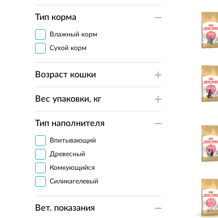
Сибирская кошка
Тип корма
8 in 1
Advocate (Адвокат)
Влажный корм
Ajo
Сухой корм
AlphaPet (АльфаПет)
Возраст кошки
Apicenna (Апиценна)
Best Dinner (Бэст Диннер)
Вес упаковки, кг
Blitz (Блиц)
Brit
Тип наполнителя
Cat Safe (Кэт Сэйф)
Впитывающий
Delicana (Деликана)
Древесный
Doctrine (Доктрин)
Комкующийся
Dr. Clauder's
Силикагелевый
Eco Premium
Farmina (Фармина)
Вет. показания
Felix