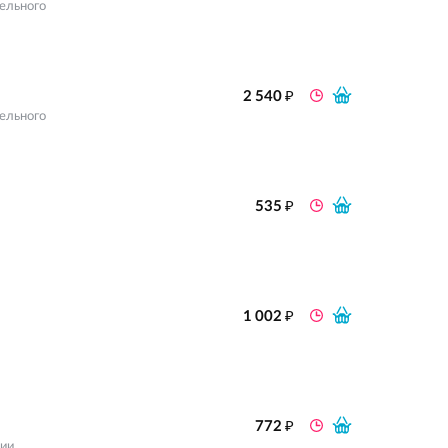
ельного
₽
2 540
ельного
₽
535
₽
1 002
₽
772
ии,