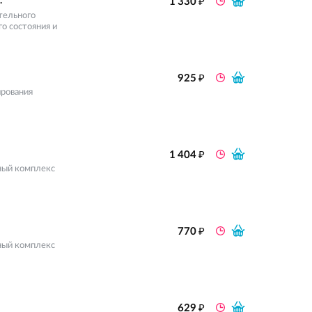
₽
.
1 330
тельного
о состояния и
₽
925
ирования
₽
1 404
ный комплекс
₽
770
ный комплекс
₽
629