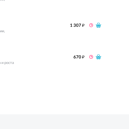
₽
1 307
ии,
₽
670
 и роста