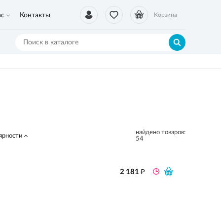
ас
Контакты
Корзина
найдено товаров:
ярности
54
₽
2 181