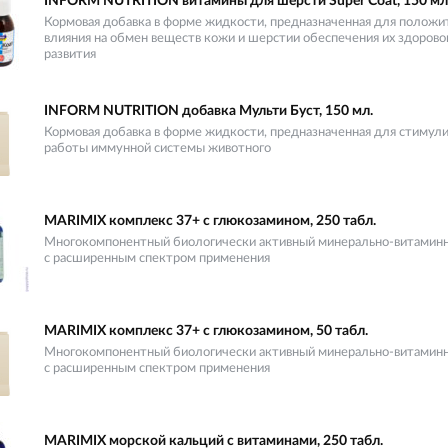
INFORM NUTRITION витамины для шерсти Super Coat, 150 мл
Кормовая добавка в форме жидкости, предназначенная для положи
влияния на обмен веществ кожи и шерстии обеспечения их здоровог
развития
INFORM NUTRITION добавка Мульти Буст, 150 мл.
Кормовая добавка в форме жидкости, предназначенная для стимул
работы иммунной системы животного
MARIMIX комплекс 37+ с глюкозамином, 250 табл.
Многокомпонентный биологически активный минерально-витамин
с расширенным спектром применения
MARIMIX комплекс 37+ с глюкозамином, 50 табл.
Многокомпонентный биологически активный минерально-витамин
с расширенным спектром применения
MARIMIX морской кальций с витаминами, 250 табл.