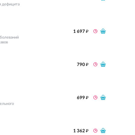
я дефицита
₽
1 697
аболеваний
тавов
₽
790
₽
699
ельного
₽
1 362