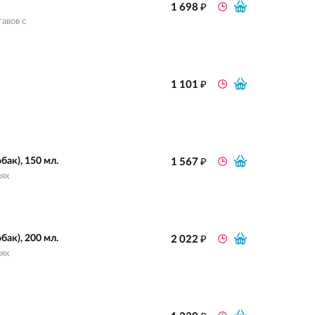
₽
1 698
авов с
₽
1 101
₽
ак), 150 мл.
1 567
иях
₽
ак), 200 мл.
2 022
иях