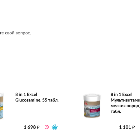
е свой вопрос.
8 in 1 Excel
8 in 1 Excel
Glucosamine, 55 табл.
Мультивитами
мелких пород)
табл.
₽
₽
1 698
1 101