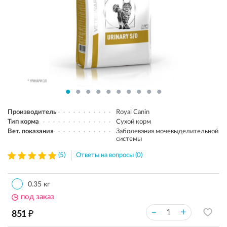
Производитель
Royal Canin
Тип корма
Сухой корм
Вет. показания
Заболевания мочевыделительной
системы
(5)
Ответы на вопросы (0)
0.35 кг
под заказ
₽
–
+
851