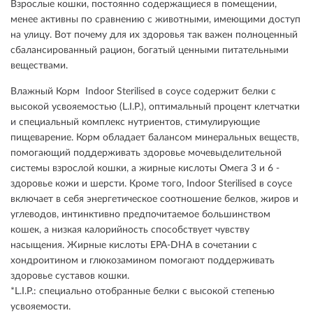
Взрослые кошки, постоянно содержащиеся в помещении,
менее активны по сравнению с животными, имеющими доступ
на улицу. Вот почему для их здоровья так важен полноценный
сбалансированный рацион, богатый ценными питательными
веществами.
Влажный Корм Indoor Sterilised в соусе содержит белки с
высокой усвояемостью (L.I.P.), оптимальный процент клетчатки
и специальный комплекс нутриентов, стимулирующие
пищеварение. Корм обладает балансом минеральных веществ,
помогающий поддерживать здоровье мочевыделительной
системы взрослой кошки, а жирные кислоты Омега 3 и 6 -
здоровье кожи и шерсти. Кроме того, Indoor Sterilised в соусе
включает в себя энергетическое соотношение белков, жиров и
углеводов, интинктивно предпочитаемое большинством
кошек, а низкая калорийность способствует чувству
насыщения. Жирные кислоты EPA-DHA в сочетании с
хондроитином и глюкозамином помогают поддерживать
здоровье суставов кошки.
*L.I.P.: специально отобранные белки с высокой степенью
усвояемости.