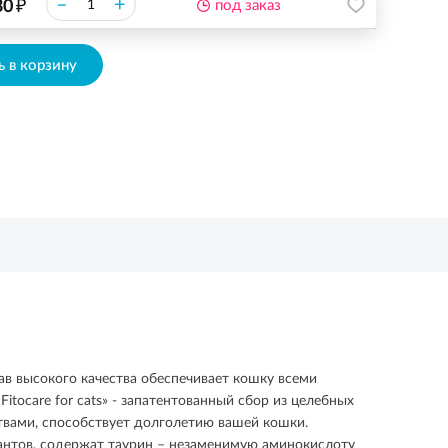
₽
–
+
30
под заказ
 в корзину
ав высокого качества обеспечивает кошку всеми
care for cats» - запатентованный сбор из целебных
вами, способствует долголетию вашей кошки.
вантов, содержат таурин – незаменимую аминокислоту