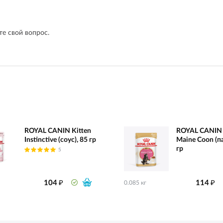
е свой вопрос.
ROYAL CANIN Kitten
ROYAL CANIN 
Instinctive (соус), 85 гр
Maine Coon (па
гр
5
₽
₽
104
114
0.085 кг