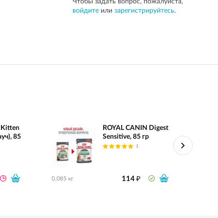
Чтобы задать вопрос, пожалуйста,
войдите
или
зарегистрируйтесь
.
Kitten
ROYAL CANIN Digest
уч), 85
Sensitive, 85 гр
1
₽
114
0.085 кг
0.085 