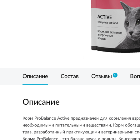
0
Описание
Состав
Отзывы
Воп
Описание
Корм ProBalance Active предназначен для кормления вз
необходимыми питательными веществами. Корм обогащен 
трав, разработанный практикующими ветеринарными сп
Корма ProBalance - это баланс вкуса и пользы. Консер