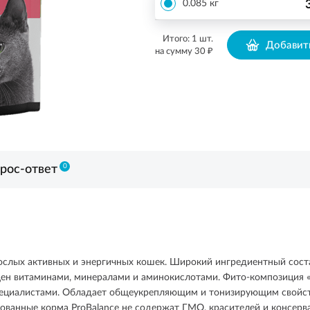
0.085 кг
Итого:
1
шт.
Добавить
₽
на сумму
30
0
рос-ответ
рослых активных и энергичных кошек. Широкий ингредиентный сост
витаминами, минералами и аминокислотами. Фито-композиция «Fito
ециалистами. Обладает общеукрепляющим и тонизирующим свойст
вированные корма ProBalance не содержат ГМО, красителей и консер