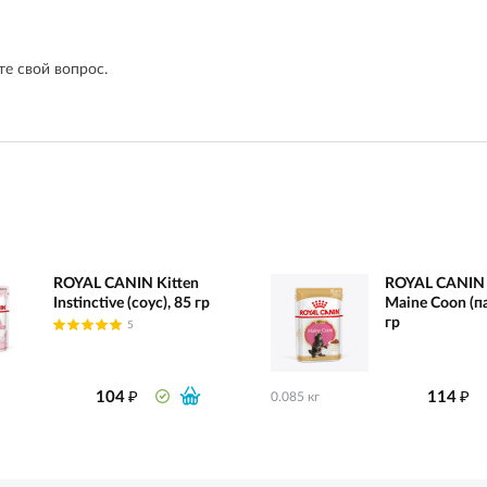
е свой вопрос.
ROYAL CANIN Kitten
ROYAL CANIN 
Instinctive (соус), 85 гр
Maine Coon (па
гр
5
₽
₽
104
114
0.085 кг