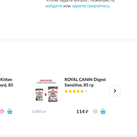
Чтобы задать вопрос, пожалуйста,
войдите
или
зарегистрируйтесь
.
Kitten
ROYAL CANIN Digest
уч), 85
Sensitive, 85 гр
1
₽
114
0.085 кг
0.085 