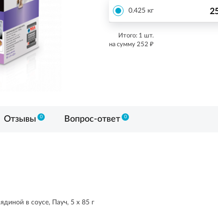
2
0.425 кг
Итого:
1
шт.
₽
на сумму
252
0
0
Отзывы
Вопрос-ответ
иной в соусе, Пауч, 5 х 85 г