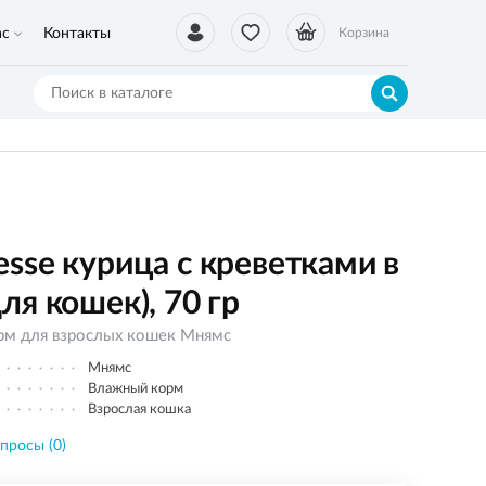
ас
Контакты
Корзина
sse курица с креветками в
я кошек), 70 гр
рм для взрослых кошек Мнямс
Мнямс
Влажный корм
Взрослая кошка
просы (0)