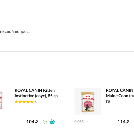
е свой вопрос.
ROYAL CANIN Kitten
ROYAL CANIN 
Instinctive (соус), 85 гр
Maine Coon (па
гр
5
₽
₽
104
114
0.085 кг