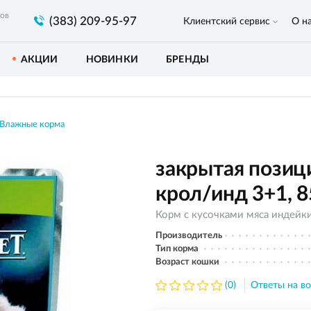
ров
(383) 209-95-97
Клиентский сервис
О н
АКЦИИ
НОВИНКИ
БРЕНДЫ
Влажные корма
закрытая позиц
крол/инд 3+1, 8
Корм с кусочками мяса индейки
Производитель
Тип корма
Возраст кошки
(0)
Ответы на во