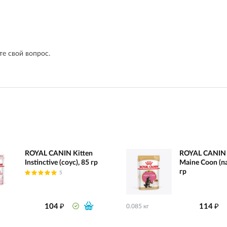
е свой вопрос.
ROYAL CANIN Kitten
ROYAL CANIN 
Instinctive (соус), 85 гр
Maine Coon (па
гр
5
₽
₽
104
114
0.085 кг