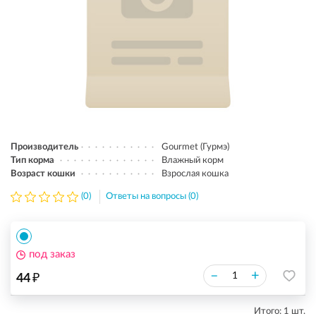
Производитель
Gourmet (Гурмэ)
Тип корма
Влажный корм
Возраст кошки
Взрослая кошка
(0)
Ответы на вопросы (0)
под заказ
₽
–
+
44
Итого:
1
шт.