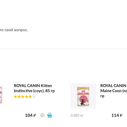
е свой вопрос.
ROYAL CANIN Kitten
ROYAL CANIN 
Instinctive (соус), 85 гр
Maine Coon (па
гр
5
₽
₽
104
114
0.085 кг