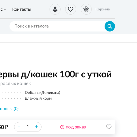
ас
Контакты
Корзина
рвы д/кошек 100г с уткой
зрослых кошек
Delicana (Деликана)
Влажный корм
просы (0)
₽
–
+
50
под заказ