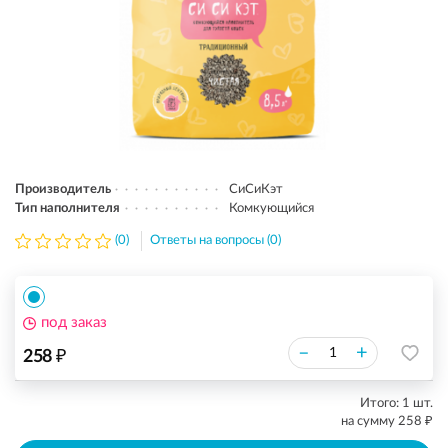
Производитель
СиСиКэт
Тип наполнителя
Комкующийся
(0)
Ответы на вопросы (0)
под заказ
₽
–
+
258
Итого:
1
шт.
₽
на сумму
258