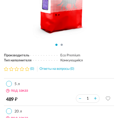
Производитель
Eco Premium
Тип наполнителя
Комкующийся
(0)
Ответы на вопросы (0)
5 л
под заказ
₽
–
+
489
20 л
под заказ