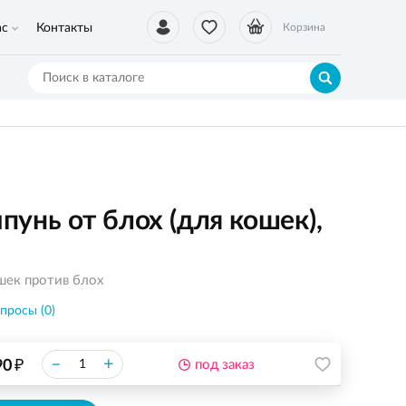
ас
Контакты
Корзина
нь от блох (для кошек),
шек против блох
просы (0)
₽
–
+
90
под заказ