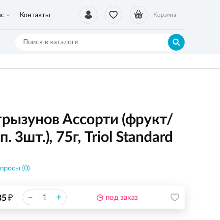
ас
Контакты
Корзина
грызунов Ассорти (фрукт/
 3шт.), 75г, Triol Standard
просы (0)
₽
–
+
35
под заказ