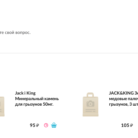
е свой вопрос.
Jack i King
JACK&KING З
Минеральный камень
медовые пало
для грызунов 50мг.
грызунов, 3 шт.
₽
₽
95
105