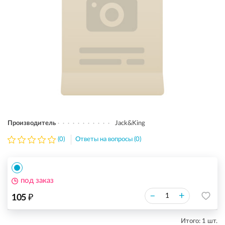
Производитель
Jack&King
(0)
Ответы на вопросы (0)
под заказ
₽
–
+
105
Итого:
1
шт.