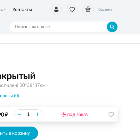
ас
Контакты
Корзина
акрытый
ропилен) 50*38*37см
просы (0)
₽
–
+
90
под заказ
ить в корзину