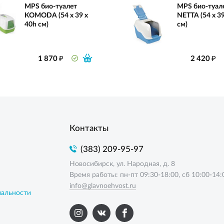
MPS био-туалет
MPS био-туал
KOMODA (54 х 39 х
NETTA (54 х 39
40h см)
см)
₽
₽
1 870
2 420
Контакты
(383) 209-95-97
Новосибирск, ул. Народная, д. 8
Время работы: пн-пт 09:30-18:00, сб 10:00-14:
info@glavnoehvost.ru
иальности