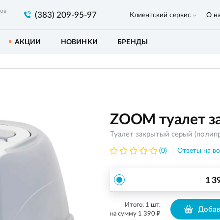
ров
(383) 209-95-97
Клиентский сервис
О н
АКЦИИ
НОВИНКИ
БРЕНДЫ
ZOOM туалет з
Туалет закрытый серый (полип
(0)
Ответы на во
1 3
Итого:
1
шт.
Добав
₽
на сумму
1 390