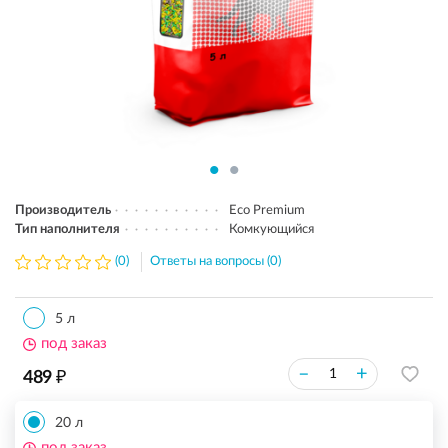
Производитель
Eco Premium
Тип наполнителя
Комкующийся
(0)
Ответы на вопросы (0)
5 л
под заказ
₽
–
+
489
20 л
под заказ