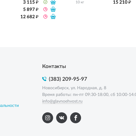
₽
₽
3 115
15 210
10 кг
₽
5 897
₽
12 682
Контакты
(383) 209-95-97
Новосибирск, ул. Народная, д. 8
Время работы: пн-пт 09:30-18:00, сб 10:00-14:
info@glavnoehvost.ru
иальности