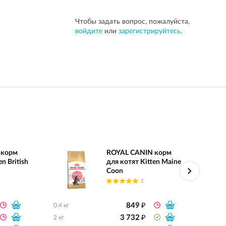
Чтобы задать вопрос, пожалуйста,
войдите
или
зарегистрируйтесь
.
 корм
ROYAL CANIN корм
n British
для котят Kitten Maine
Coon
1
₽
849
0.4 кг
0.4 кг
₽
3 732
2 кг
2 кг