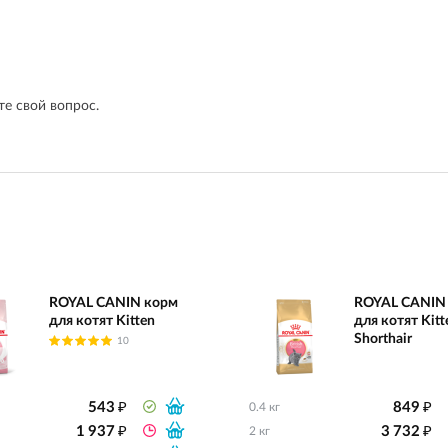
е свой вопрос.
ROYAL CANIN корм
ROYAL CANIN
для котят Kitten
для котят Kitte
Shorthair
10
₽
₽
543
849
0.4 кг
₽
₽
1 937
3 732
2 кг