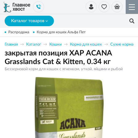
Каталог товаров
Распродажа
Корма для кошек Альфа Пет
Главная
Каталог
Кошки
Корма для кошек
Сухие корма
закрытая позиция ХАР ACANA
Grasslands Cat & Kitten, 0.34 кг
Беззерновой корм для кошек с ягненком, уткой, яйцами и рыбой