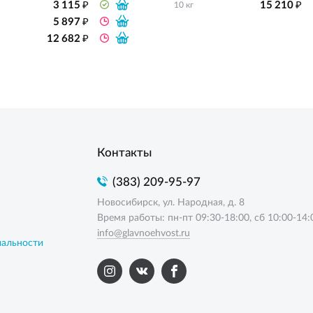
₽
₽
3 115
15 210
10 кг
₽
5 897
₽
12 682
Контакты
(383) 209-95-97
Новосибирск, ул. Народная, д. 8
Время работы: пн-пт 09:30-18:00, сб 10:00-14:
info@glavnoehvost.ru
иальности