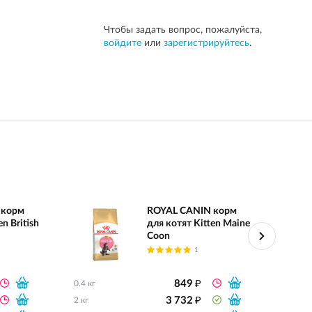
Чтобы задать вопрос, пожалуйста,
войдите
или
зарегистрируйтесь
.
 корм
ROYAL CANIN корм
n British
для котят Kitten Maine
Coon
1
₽
849
0.4 кг
0.4 кг
₽
3 732
2 кг
2 кг