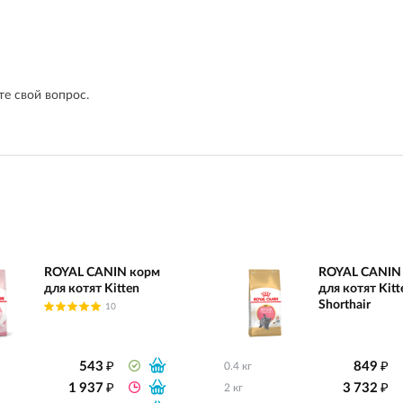
е свой вопрос.
ROYAL CANIN корм
ROYAL CANIN
для котят Kitten
для котят Kitte
Shorthair
10
₽
₽
543
849
0.4 кг
₽
₽
1 937
3 732
2 кг