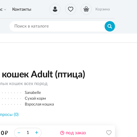
ас
Контакты
Корзина
кошек Adult (птица)
слых кошек всех пород
Sanabelle
Сухой корм
Взрослая кошка
просы (0)
₽
–
+
0
под заказ