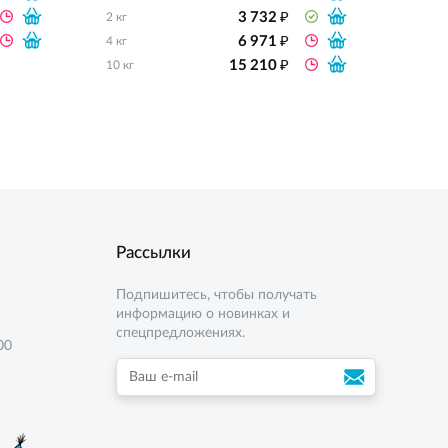
₽
3 732
2 кг
2 кг
₽
6 971
4 кг
10 кг
₽
15 210
10 кг
Рассылки
Подпишитесь, чтобы получать
информацию о новинках и
спецпредложениях.
00