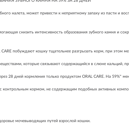
АНИЯ ЗУБНОГО КАМНЯ НА 59% ЗА 28 ДНЕЙ
ного налета, может привести к неприятному запаху из пасти и вос
огающая снизить интенсивность образования зубного камня и сохр
L CARE побуждают кошку тщательнее разгрызать корм, при этом м
веществами, которые связывают содержащийся в слюне кальций, п
 28 дней кормления только продуктом ORAL CARE. На 59%* менее
и с контрольным кормом, не содержащим подобных активных компон
доровье мочевыводящих путей взрослой кошки.