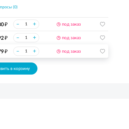
просы (0)
₽
–
+
80
под заказ
₽
–
+
92
под заказ
₽
–
+
79
под заказ
вить в корзину