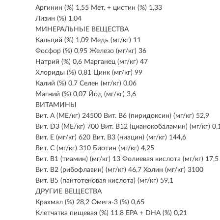
Аргинин (%) 1,55 Мет. + цистин (%) 1,33
Лизин (%) 1,04
МИНЕРАЛЬНЫЕ ВЕЩЕСТВА
Кальций (%) 1,09 Медь (мг/кг) 11
Фосфор (%) 0,95 Железо (мг/кг) 36
Натрий (%) 0,6 Марганец (мг/кг) 47
Хлориды (%) 0,81 Цинк (мг/кг) 99
Калий (%) 0,7 Селен (мг/кг) 0,06
Магний (%) 0,07 Йод (мг/кг) 3,6
ВИТАМИНЫ
Вит. A (МЕ/кг) 24500 Вит. B6 (пиридоксин) (мг/кг) 52,9
Вит. D3 (МЕ/кг) 700 Вит. B12 (цианокобаламин) (мг/кг) 0,
Вит. E (мг/кг) 620 Вит. B3 (ниацин) (мг/кг) 144,6
Вит. C (мг/кг) 310 Биотин (мг/кг) 4,25
Вит. B1 (тиамин) (мг/кг) 13 Фолиевая кислота (мг/кг) 17,5
Вит. B2 (рибофлавин) (мг/кг) 46,7 Холин (мг/кг) 3100
Вит. B5 (пантотеновая кислота) (мг/кг) 59,1
ДРУГИЕ ВЕЩЕСТВА
Крахмал (%) 28,2 Омега-3 (%) 0,65
Клетчатка пищевая (%) 11,8 EPA + DHA (%) 0,21