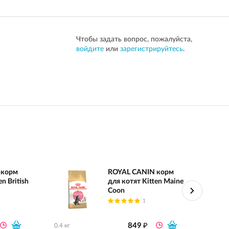
Чтобы задать вопрос, пожалуйста,
войдите
или
зарегистрируйтесь
.
 корм
ROYAL CANIN корм
n British
для котят Kitten Maine
Coon
1
₽
849
0.4 кг
0.4 кг