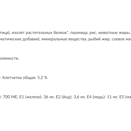
а), изолят растительных белков*, пшеница, рис, животные жиры, м
атические добавки), минеральные вещества, рыбий жир, соевое ма
вояемости.
- Клетчатка общая: 5,2 %
 МЕ, E1 (железо): 36 мг, E2 (йод): 3,6 мг, E4 (медь): 11 мг, E5 (марга