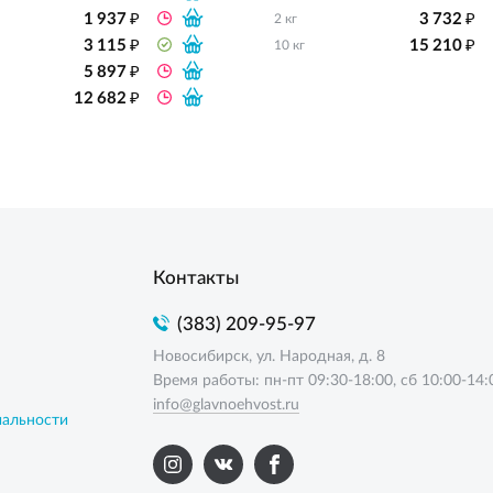
₽
₽
1 937
3 732
2 кг
₽
₽
3 115
15 210
10 кг
₽
5 897
₽
12 682
Контакты
(383) 209-95-97
Новосибирск, ул. Народная, д. 8
Время работы: пн-пт 09:30-18:00, сб 10:00-14:
info@glavnoehvost.ru
иальности