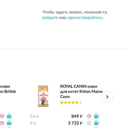
Чтобы задать вопрос, пожалуйста,
войдите
или
зарегистрируйтесь
.
 корм
ROYAL CANIN корм
n British
для котят Kitten Maine
Coon
1
₽
849
0.4 кг
0.4 кг
₽
3 732
2 кг
2 кг