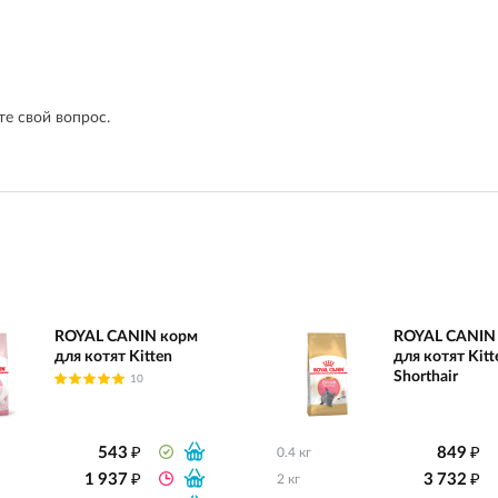
е свой вопрос.
ROYAL CANIN корм
ROYAL CANIN
для котят Kitten
для котят Kitte
Shorthair
10
₽
₽
543
849
0.4 кг
₽
₽
1 937
3 732
2 кг