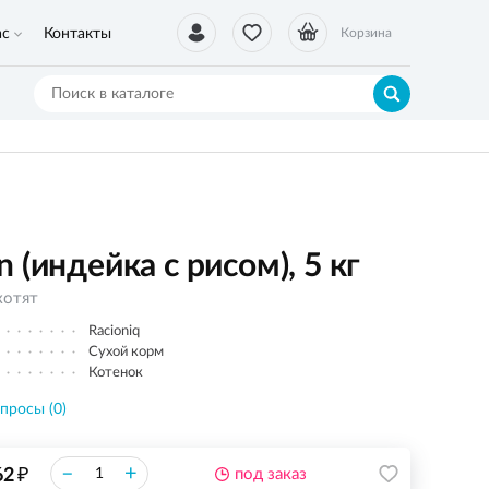
ас
Контакты
Корзина
 (индейка с рисом), 5 кг
котят
Racioniq
Сухой корм
Котенок
просы (0)
₽
–
+
62
под заказ