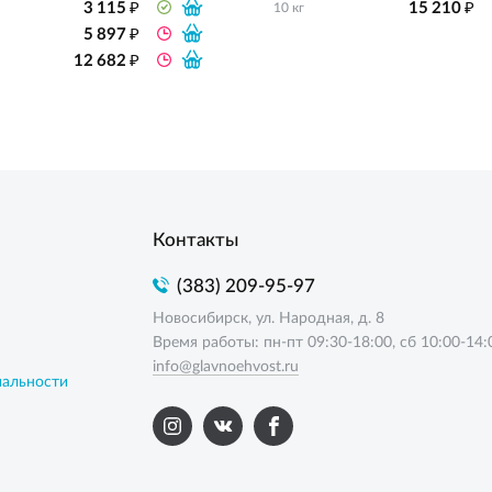
₽
₽
3 115
15 210
10 кг
₽
5 897
₽
12 682
Контакты
(383) 209-95-97
Новосибирск, ул. Народная, д. 8
Время работы: пн-пт 09:30-18:00, сб 10:00-14:
info@glavnoehvost.ru
иальности