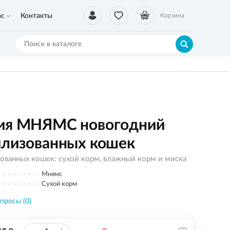
ас
Контакты
Корзина
ция МНЯМС новогодний
илизованных кошек
ованных кошек: сухой корм, влажный корм и миска
Мнямс
Сухой корм
просы (0)