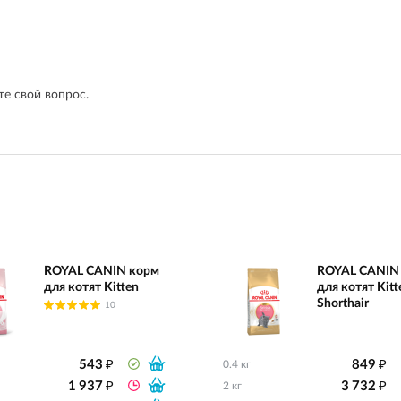
е свой вопрос.
ROYAL CANIN корм
ROYAL CANIN
для котят Kitten
для котят Kitte
Shorthair
10
₽
₽
543
849
0.4 кг
₽
₽
1 937
3 732
2 кг