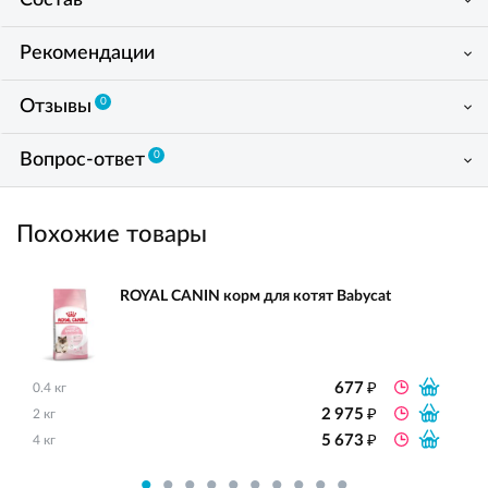
Состав
Рекомендации
0
Отзывы
0
Вопрос-ответ
Похожие товары
ROYAL CANIN корм для котят Babycat
₽
677
0.4 кг
₽
2 975
2 кг
₽
5 673
4 кг