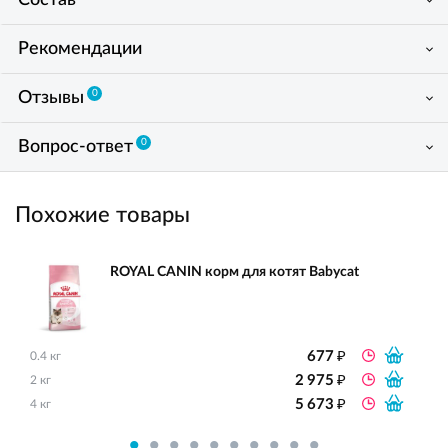
Состав
Рекомендации
0
Отзывы
0
Вопрос-ответ
Похожие товары
ROYAL CANIN корм для котят Babycat
₽
677
0.4 кг
₽
2 975
2 кг
₽
5 673
4 кг