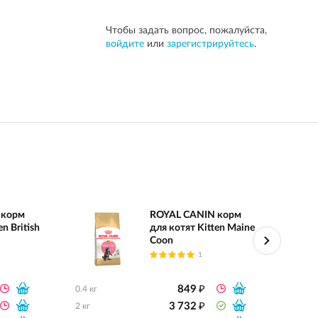
Чтобы задать вопрос, пожалуйста,
войдите
или
зарегистрируйтесь
.
 корм
ROYAL CANIN корм
n British
для котят Kitten Maine
Coon
1
₽
849
0.4 кг
0.4 кг
₽
3 732
2 кг
2 кг