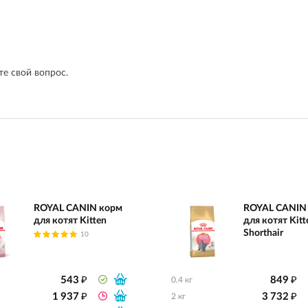
е свой вопрос.
ROYAL CANIN корм
ROYAL CANIN
для котят Kitten
для котят Kitte
Shorthair
10
₽
₽
543
849
0.4 кг
₽
₽
1 937
3 732
2 кг