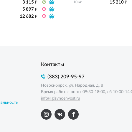
₽
₽
3 115
15 210
10 кг
₽
5 897
₽
12 682
Контакты
(383) 209-95-97
Новосибирск, ул. Народная, д. 8
Время работы: пн-пт 09:30-18:00, сб 10:00-14:
info@glavnoehvost.ru
иальности