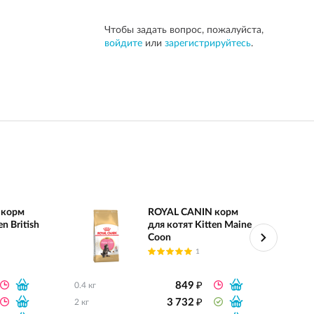
Чтобы задать вопрос, пожалуйста,
войдите
или
зарегистрируйтесь
.
 корм
ROYAL CANIN корм
n British
для котят Kitten Maine
Coon
1
₽
849
0.4 кг
0.4 кг
₽
3 732
2 кг
2 кг