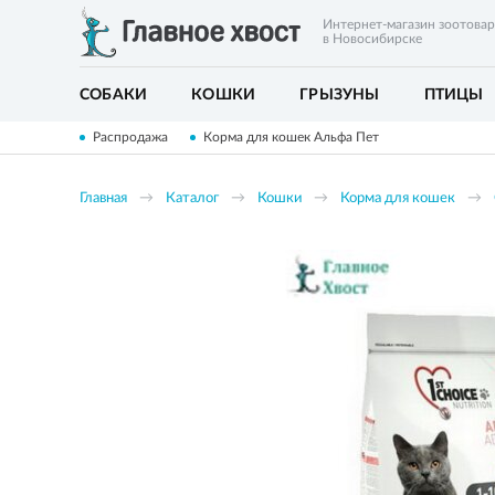
Интернет-магазин зоотова
в Новосибирске
СОБАКИ
КОШКИ
ГРЫЗУНЫ
ПТИЦЫ
Распродажа
Корма для кошек Альфа Пет
Главная
Каталог
Кошки
Корма для кошек