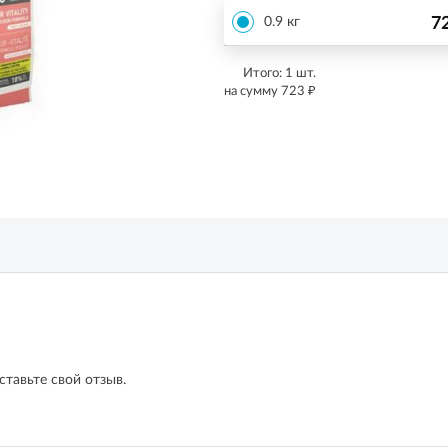
7
0.9 кг
Итого:
1
шт.
₽
на сумму
723
ставьте свой отзыв.