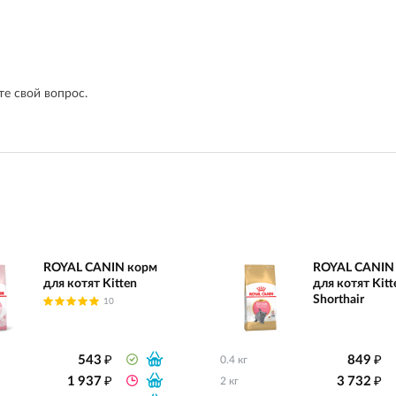
е свой вопрос.
ROYAL CANIN корм
ROYAL CANIN
для котят Kitten
для котят Kitte
Shorthair
10
₽
₽
543
849
0.4 кг
₽
₽
1 937
3 732
2 кг