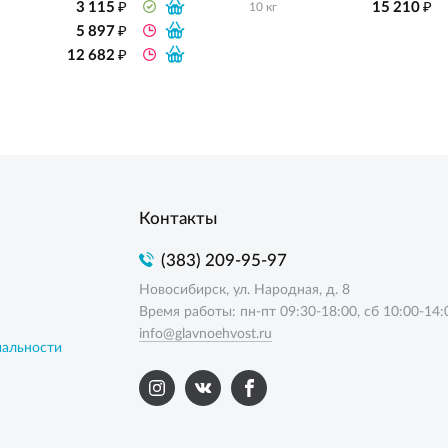
₽
₽
3 115
15 210
10 кг
₽
5 897
₽
12 682
Контакты
(383) 209-95-97
Новосибирск, ул. Народная, д. 8
Время работы: пн-пт 09:30-18:00, сб 10:00-14:
info@glavnoehvost.ru
иальности