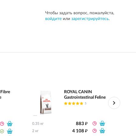
Чтобы задать вопрос, пожалуйста,
войдите
или
зарегистрируйтесь
.
Fibre
ROYAL CANIN
e
Gastrointestinal Feline
5
₽
883
0.35 кг
0.085 
₽
4 108
2 кг