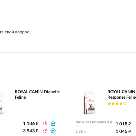
е свой вопрос.
ROYAL CANIN Diabetic
ROYAL CANIN 
Feline
Response Felin
1
₽
₽
закрытая позиция 0.4
1 106
1 018
кг
₽
₽
3 943
1 045
0.35 кг