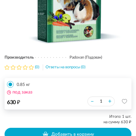
Производитель
Padovan (Падован)
(0)
Ответы на вопросы (0)
0.85 кг
под заказ
₽
–
+
630
Итого:
1
шт.
₽
на сумму
630
Добавить в корзину