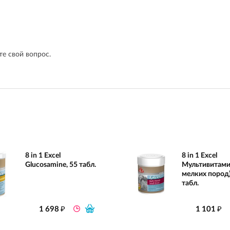
е свой вопрос.
8 in 1 Excel
8 in 1 Excel
Glucosamine, 55 табл.
Мультивитами
мелких пород)
табл.
₽
₽
1 698
1 101