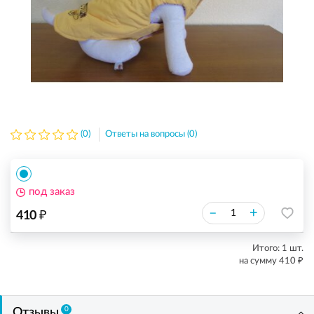
(0)
Ответы на вопросы (0)
под заказ
₽
–
+
410
Итого:
1
шт.
₽
на сумму
410
0
Отзывы