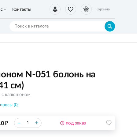
ас
Контакты
Корзина
оном N-051 болонь на
41 см)
е с капюшоном
просы (0)
₽
–
+
10
под заказ