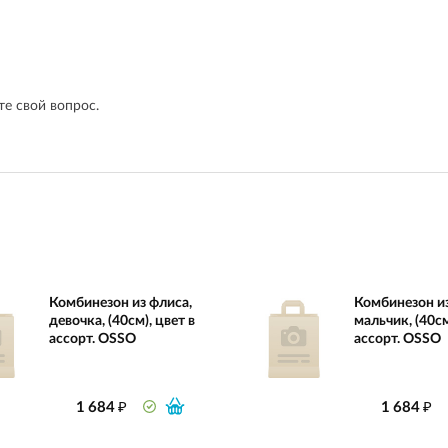
е свой вопрос.
Комбинезон из флиса,
Комбинезон из
девочка, (40см), цвет в
мальчик, (40см
ассорт. OSSO
ассорт. OSSO
₽
₽
1 684
1 684