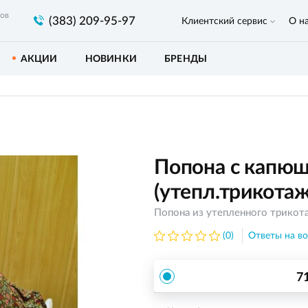
ров
(383) 209-95-97
Клиентский сервис
О н
АКЦИИ
НОВИНКИ
БРЕНДЫ
Попона с капю
(утепл.трикотаж)
Попона из утепленного трикот
(0)
Ответы на во
7