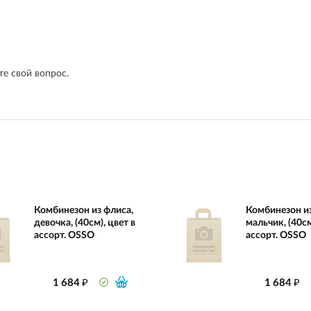
е свой вопрос.
Комбинезон из флиса,
Комбинезон из
девочка, (40см), цвет в
мальчик, (40см
ассорт. OSSO
ассорт. OSSO
₽
₽
1 684
1 684