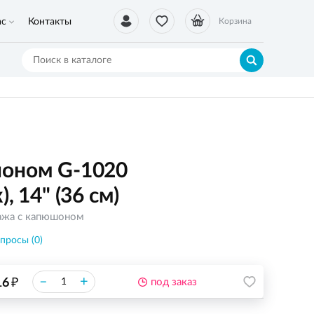
ас
Контакты
Корзина
шоном G-1020
, 14" (36 см)
ажа с капюшоном
просы (0)
₽
–
+
16
под заказ