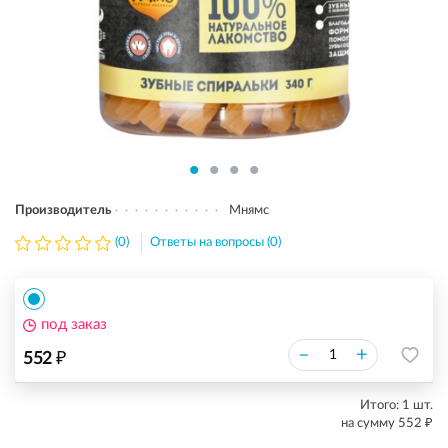
Производитель
Мнямс
(0)
Ответы на вопросы (0)
под заказ
₽
–
+
552
Итого:
1
шт.
₽
на сумму
552