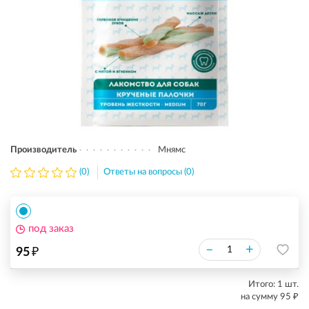
Производитель
Мнямс
(0)
Ответы на вопросы (0)
под заказ
₽
–
+
95
Итого:
1
шт.
₽
на сумму
95