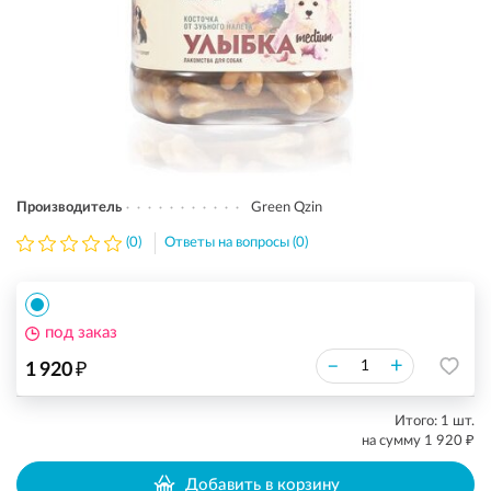
Производитель
Green Qzin
(0)
Ответы на вопросы (0)
под заказ
₽
–
+
1 920
Итого:
1
шт.
₽
на сумму
1 920
Добавить в корзину