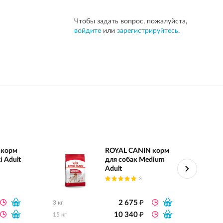
Чтобы задать вопрос, пожалуйста,
войдите
или
зарегистрируйтесь
.
 корм
ROYAL CANIN корм
i Adult
для собак Medium
Adult
3
₽
2 675
3 кг
0.8 кг
₽
10 340
15 кг
2 кг