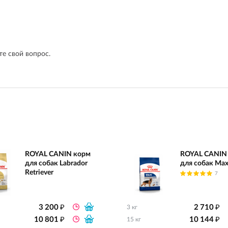
е свой вопрос.
ROYAL CANIN корм
ROYAL CANIN
для собак Labrador
для собак Max
Retriever
7
₽
₽
3 200
2 710
3 кг
₽
₽
10 801
10 144
15 кг