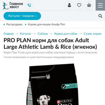
Каталог товаров
Распродажа
Корма для кошек Альфа Пет
Главная
Каталог
Собаки
Корма для собак
Сухие корма
PRO PLAN корм для собак Adult
Large Athletic Lamb & Rice (ягненок)
Корм Про План для взрослых собак крупных пород с атлетическим
телосложением и чувствительным пищеварением