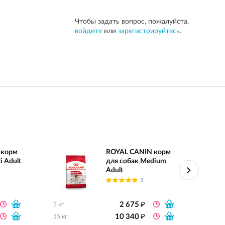
Чтобы задать вопрос, пожалуйста,
войдите
или
зарегистрируйтесь
.
 корм
ROYAL CANIN корм
i Adult
для собак Medium
Adult
3
₽
2 675
3 кг
0.8 кг
₽
10 340
15 кг
2 кг