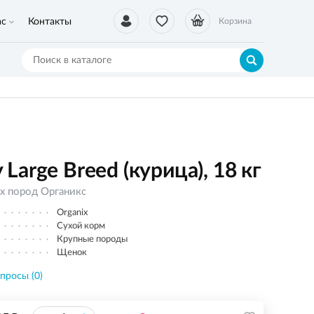
ас
Контакты
Корзина
arge Breed (курица), 18 кг
х пород Органикс
Organix
Сухой корм
Крупные породы
Щенок
просы (0)