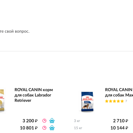
е свой вопрос.
ROYAL CANIN корм
ROYAL CANIN
для собак Labrador
для собак Max
Retriever
7
₽
₽
3 200
2 710
3 кг
₽
₽
10 801
10 144
15 кг