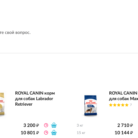
е свой вопрос.
ROYAL CANIN корм
ROYAL CANIN
для собак Labrador
для собак Max
Retriever
7
₽
₽
3 200
2 710
3 кг
₽
₽
10 801
10 144
15 кг