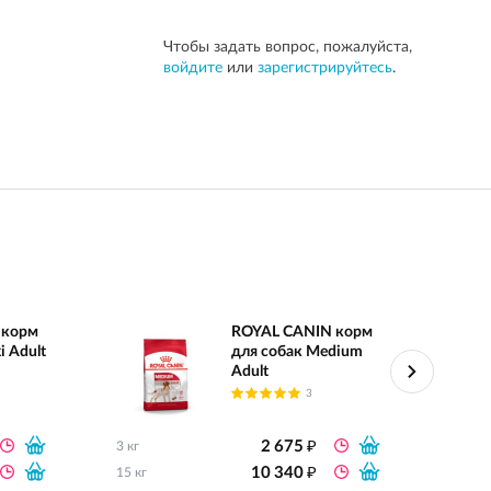
Чтобы задать вопрос, пожалуйста,
войдите
или
зарегистрируйтесь
.
 корм
ROYAL CANIN корм
i Adult
для собак Medium
Adult
3
₽
2 675
3 кг
0.8 кг
₽
10 340
15 кг
2 кг