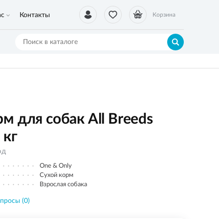
ас
Контакты
Корзина
 для собак All Breeds
 кг
од
One & Only
Сухой корм
Взрослая собака
просы (0)