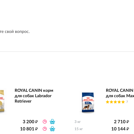
е свой вопрос.
ROYAL CANIN корм
ROYAL CANIN
для собак Labrador
для собак Max
Retriever
7
₽
₽
3 200
2 710
3 кг
₽
₽
10 801
10 144
15 кг