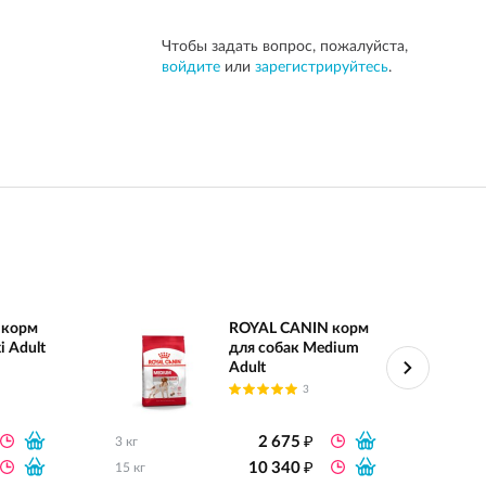
Чтобы задать вопрос, пожалуйста,
войдите
или
зарегистрируйтесь
.
 корм
ROYAL CANIN корм
i Adult
для собак Medium
Adult
3
₽
2 675
3 кг
0.8 кг
₽
10 340
15 кг
2 кг