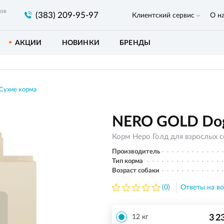
ров
(383) 209-95-97
Клиентский сервис
О н
АКЦИИ
НОВИНКИ
БРЕНДЫ
Сухие корма
NERO GOLD Dog S
Корм Неро Голд для взрослых 
Производитель
Тип корма
Возраст собаки
(0)
Ответы на во
3 2
12 кг