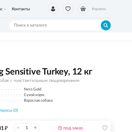
ас
Контакты
Корзина
ensitive Turkey, 12 кг
собак с чувствительным пищеварением
Nero Gold
Сухой корм
Взрослая собака
просы (0)
₽
–
+
31
под заказ