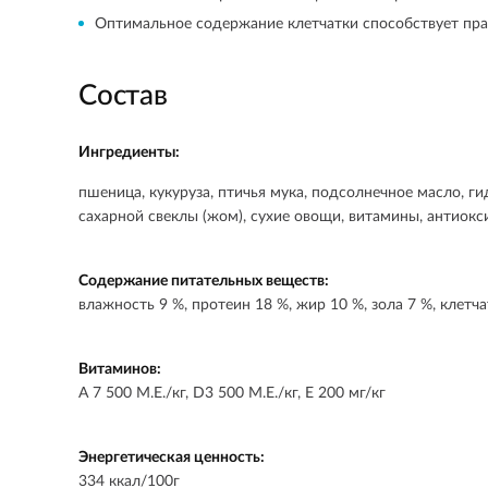
Оптимальное содержание клетчатки способствует пра
Состав
Ингредиенты:
пшеница, кукуруза, птичья мука, подсолнечное масло, г
сахарной свеклы (жом), сухие овощи, витамины, антиокс
Содержание питательных веществ:
влажность 9 %, протеин 18 %, жир 10 %, зола 7 %, клетча
Витаминов:
A 7 500 М.Е./кг, D3 500 М.Е./кг, Е 200 мг/кг
Энергетическая ценность:
334 ккал/100г