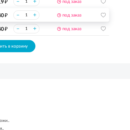
₽
–
+
19
под заказ
₽
–
+
40
под заказ
₽
–
+
40
под заказ
ить в корзину
ожи..
..