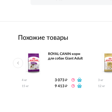
Похожие товары
ROYAL CANIN корм
для собак Giant Adult
₽
3 073
4 кг
3 кг
₽
9 413
15 кг
12 кг