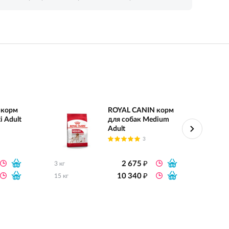
 корм
ROYAL CANIN корм
i Adult
для собак Medium
Adult
3
₽
2 675
3 кг
0.8 кг
₽
10 340
15 кг
2 кг
4 кг
8 кг