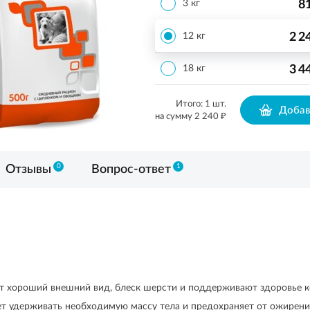
8
3 кг
2 2
12 кг
3 4
18 кг
Итого:
1
шт.
Добав
₽
на сумму
2 240
0
1
Отзывы
Вопрос-ответ
т хороший внешний вид, блеск шерсти и поддерживают здоровье к
т удерживать необходимую массу тела и предохраняет от ожирения