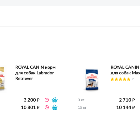
ROYAL CANIN корм
ROYAL CANIN
для собак Labrador
для собак Max
Retriever
7
₽
₽
3 200
2 710
3 кг
₽
₽
10 801
10 144
15 кг