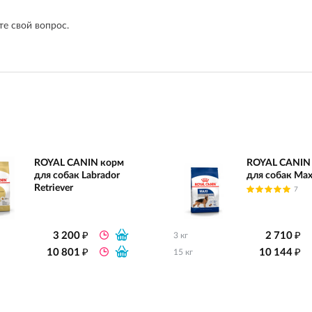
е свой вопрос.
ROYAL CANIN корм
ROYAL CANIN
для собак Labrador
для собак Max
Retriever
7
₽
₽
3 200
2 710
3 кг
₽
₽
10 801
10 144
15 кг