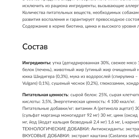
исключить из рациона ингредиенты, вызывающие аллерг
Количества питательных веществ, необходимых собакам
развития воспаления и гарантирует превосходное состо
Содержание в корме биотина, цинка и высокого уровня 
Состав
Ингредиенты:
утка (дегидрированная 30%, свежее мясо 1
белок (печень), животный жир (утиный жир очищенный 
юкка Шидигера (0,3%), мука из водорослей (спирулина – (
Vulgare) 0,1%), сушеный чеснок (0,2%), глюкозамин, хонд
Питательная ценность
: сырой белок: 25%, сырая клетчат
кислоты: 3,5%, Энергетическая ценность: 4 100 ккал/кг.
Питательные добавки/кг: витамин A (ретинола ацетат) 30
(сульфат марганца моногидрат 92 мг) 30 мг, цинк (оксид ц
мг, йод (йодат кальция безводный 2,4 мг) 1,6 мг, L-карн
ТЕХНОЛОГИЧЕСКИЕ ДОБАВКИ: Антиоксиданты: экстракт
ВКУСОВЫЕ ДОБАВКИ: экстракт каштана (Castanea sativa) 2