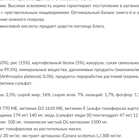
ию. Высокая усвояемость корма гарантирует поступление в органи
 с чувствительным пищеварением. Оптимальный баланс омега-6 и 
яние кожного покрова.
линолевой кислоты придает шерсти питомца блеск.
0%), рис (15%), картофельный белок (5%), кукуруза, сухая свекол
на 99,5%), минеральные вещества, дрожжевые продукты (маннаноли
Arthrospira platensis) 0,3%), продукты переработки растений (корень
роитина сульфат.
ка: 2,5%, сырой жир: 16%, сырая зола: 7%, кальций: 1,7%, фосфор: 
 770 МЕ, витамин D3 1610 МЕ, витамин Е (альфа-токоферола ацетат) 
инка 174 мг) 140 мг, медь (сульфат меди [II] пентагидрат 47 мг) 12
итин: 100 мг, технически чистый DL-метионин 1500 мг.
 токоферолов из растительных масел.
0 мг/кг, экстракт артишока (Cynara scolymus L.) 300 мг/кг.