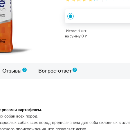
Итого:
1
шт.
₽
на сумму
0
0
0
Отзывы
Вопрос-ответ
с рисом и картофелем.
х собак всех пород.
зрослых собак всех пород предназначена для соба склонных к алл
вотного происхождения, что позволяет легко