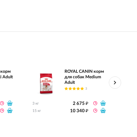
 корм
ROYAL CANIN корм
i Adult
для собак Medium
Adult
3
₽
2 675
3 кг
0.8 кг
₽
10 340
15 кг
2 кг
4 кг
8 кг