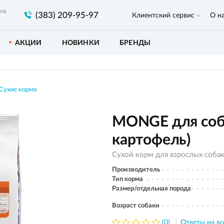
ров
(383) 209-95-97
Клиентский сервис
О н
АКЦИИ
НОВИНКИ
БРЕНДЫ
Сухие корма
MONGE для собак
картофель)
Сухой корм для взрослых соба
Производитель
Тип корма
Размер/отдельная порода
Возраст собаки
(0)
Ответы на во