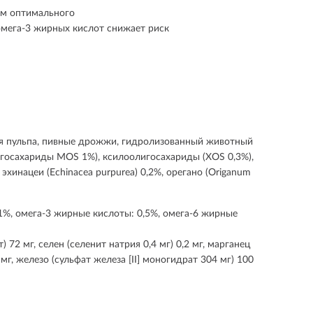
зм оптимального
омега-3 жирных кислот снижает риск
ьная пульпа, пивные дрожжи, гидролизованный животный
госахариды МОS 1%), ксилоолигосахариды (XOS 0,3%),
 эхинацеи (Echinacea purpurea) 0,2%, орегано (Origanum
1,1%, омега-3 жирные кислоты: 0,5%, омега-6 жирные
72 мг, селен (селенит натрия 0,4 мг) 0,2 мг, марганец
 мг, железо (сульфат железа [II] моногидрат 304 мг) 100