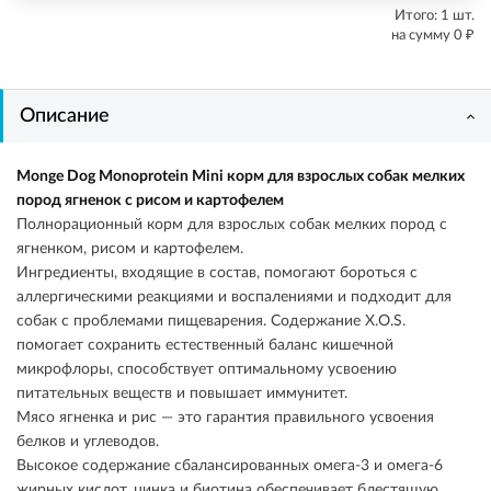
Итого:
1
шт.
₽
на сумму
0
Описание
Monge Dog Monoprotein Mini корм для взрослых собак мелких
пород ягненок с рисом и картофелем
Полнорационный корм для взрослых собак мелких пород с
ягненком, рисом и картофелем.
Ингредиенты, входящие в состав, помогают бороться с
аллергическими реакциями и воспалениями и подходит для
собак с проблемами пищеварения. Содержание X.O.S.
помогает сохранить естественный баланс кишечной
микрофлоры, способствует оптимальному усвоению
питательных веществ и повышает иммунитет.
Мясо ягненка и рис — это гарантия правильного усвоения
белков и углеводов.
Высокое содержание сбалансированных омега-3 и омега-6
жирных кислот, цинка и биотина обеспечивает блестящую